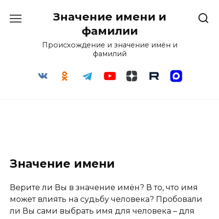
Перейти
Значение имени и
к
содержанию
фамилии
Происхождение и значение имён и
фамилий
Значение имени
Верите ли Вы в значение имён? В то, что имя
может влиять на судьбу человека? Пробовали
ли Вы сами выбрать имя для человека – для