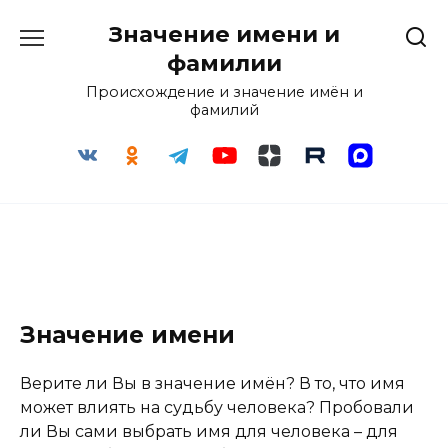
Перейти
Значение имени и
к
содержанию
фамилии
Происхождение и значение имён и
фамилий
Значение имени
Верите ли Вы в значение имён? В то, что имя
может влиять на судьбу человека? Пробовали
ли Вы сами выбрать имя для человека – для